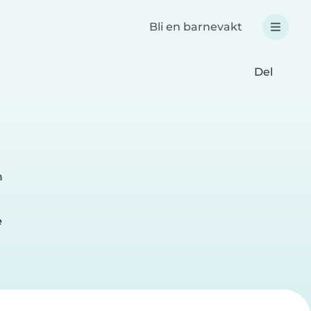
Bli en barnevakt
Del
m
e