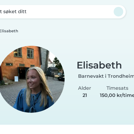
t søket ditt
Elisabeth
Elisabeth
Barnevakt i Trondhei
Alder
Timesats
21
150,00 kr/tim