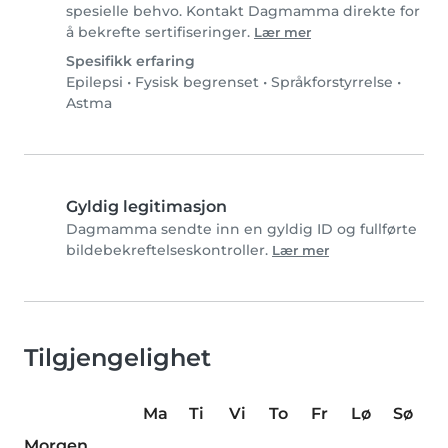
spesielle behvo. Kontakt Dagmamma direkte for
å bekrefte sertifiseringer.
Lær mer
Spesifikk erfaring
Epilepsi
•
Fysisk begrenset
•
Språkforstyrrelse
•
Astma
Gyldig legitimasjon
Dagmamma sendte inn en gyldig ID og fullførte
bildebekreftelseskontroller.
Lær mer
Tilgjengelighet
Ma
Ti
Vi
To
Fr
Lø
Sø
Morgen