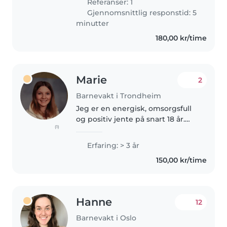
Referanser: 1
barnevakt for mange familier...
Gjennomsnittlig responstid: 5
minutter
180,00 kr/time
Marie
2
Barnevakt i Trondheim
Jeg er en energisk, omsorgsfull
og positiv jente på snart 18 år.
(1)
Jeg har en god del erfaring som
barnevakt, ettersom at jeg har
Erfaring: > 3 år
brukt å sitte barnevakt for
150,00 kr/time
søsken, tantebarn og
søskenbarn...
Hanne
12
Barnevakt i Oslo