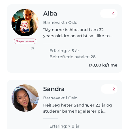
Alba
4
Barnevakt i Oslo
"My name is Alba and I am 32
years old. Im an artist so I like to
do art activities with children, i
Superpasser
also do face painting for birthday
(2)
Erfaring: > 5 år
parties and events my instagram
Bekreftede avtaler: 28
is @painting..
170,00 kr/time
Sandra
2
Barnevakt i Oslo
Hei! Jeg heter Sandra, er 22 år og
studerer barnehagelærer på
heltid. Jeg har flere års erfaring
med barn, både som privat
Erfaring: > 8 år