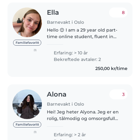
Ella
8
Barnevakt i Oslo
Hello 😊 I am a 29 year old part-
time online student, fluent in
English and Norwegian, with
Familiefavoritt
good experience baby sitting. I
(1)
Erfaring: > 10 år
have experience with all ages,
Bekreftede avtaler: 2
mostly with one child at a..
250,00 kr/time
Alona
3
Barnevakt i Oslo
Hei! Jeg heter Alyona. Jeg er en
rolig, tålmodig og omsorgsfull
person som trives godt sammen
Familiefavoritt
med barn. Jeg har erfaring fra
(1)
Erfaring: > 2 år
barnehage og har jobbet som