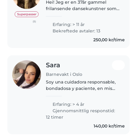
Hei! Jeg er en 37år gammel
frilansende dansekunstner som
tar på meg barnevaktoppdrag!
Superpasser
Både for å supplere på inntekten
(5)
Erfaring: > 11 år
men også fordi jeg synes det er
Bekreftede avtaler: 13
skikkelig hyggelig. Bak meg..
250,00 kr/time
Sara
Barnevakt i Oslo
Soy una cuidadora responsable,
bondadosa y paciente, en mis
40s, con 4 años de experiencia
cuidando niños de todas las
Erfaring: > 4 år
edades. Me encanta hacer
Gjennomsnittlig responstid:
manualidades, música y juegos.
12 timer
Estoy..
140,00 kr/time