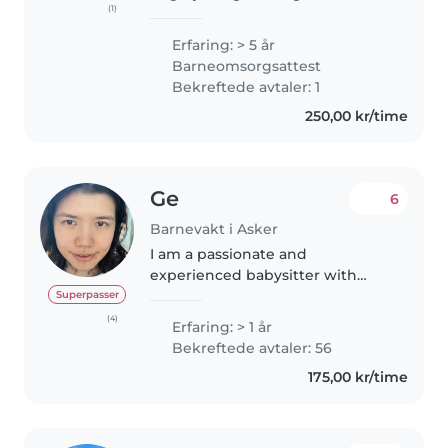
(1)
dagmamma/barnepasser! Jeg
har en bachelorgrad fra sosialt
Erfaring: > 5 år
arbeid, som har lært meg mye
Barneomsorgsattest
om barns utvikling og behov.
Bekreftede avtaler: 1
Jeg har..
250,00 kr/time
Ge
6
Barnevakt i Asker
I am a passionate and
experienced babysitter with
deep understanding of caring
Superpasser
for children with diverse needs.
(4)
Erfaring: > 1 år
With a bachelor degree in
Bekreftede avtaler: 56
linguistics, postgraduate diploma
175,00 kr/time
in education,..