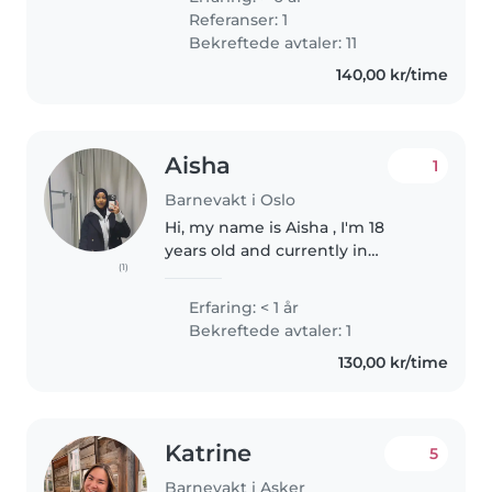
organized, and always make sure
Referanser: 1
kids feel safe, comfortable,..
Bekreftede avtaler: 11
140,00 kr/time
Aisha
1
Barnevakt i Oslo
Hi, my name is Aisha , I'm 18
years old and currently in
(1)
videregående. I'm a caring and
responsible person who loves
Erfaring: < 1 år
spending time with children.
Bekreftede avtaler: 1
Looking after kids has always
130,00 kr/time
come..
Katrine
5
Barnevakt i Asker