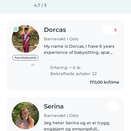
4,7 / 5
Dorcas
5
Barnevakt i Oslo
My name is Dorcas, I have 6 years
experience of babysitting, apart
from baby sitting other people’s
Familiefavoritt
kids I have babysat my nephews
(2)
Erfaring: > 6 år
and nieces right from birth .I
Bekreftede avtaler: 22
love children and..
170,00 kr/time
Serina
Barnevakt i Oslo
Jeg heter Serina og er ei trygg,
engasjert og omsorgsfull