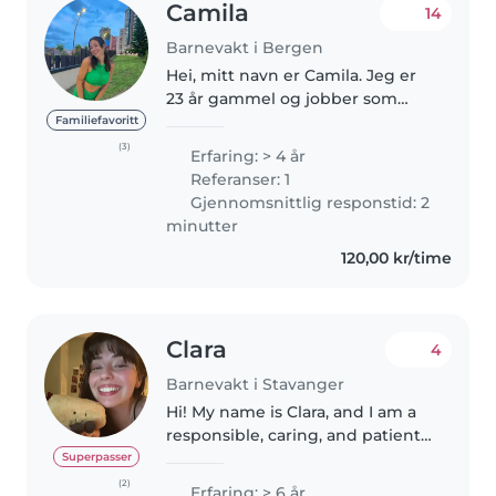
Camila
14
Barnevakt i Bergen
Hei, mitt navn er Camila. Jeg er
23 år gammel og jobber som
sykepleier. Jeg har kurs i
Familiefavoritt
pediatrisk grunnleggende
(3)
Erfaring: > 4 år
livreddende førstehjelp, samt
Referanser: 1
utdanning innen
Gjennomsnittlig responstid: 2
autismespekterforstyrrelser,..
minutter
120,00 kr/time
Clara
4
Barnevakt i Stavanger
Hi! My name is Clara, and I am a
responsible, caring, and patient
person who enjoys spending
Superpasser
time with children. I am reliable,
(2)
Erfaring: > 6 år