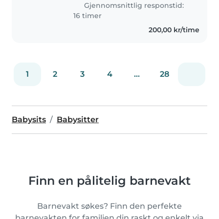
barnevakt for flere familier, som
Gjennomsnittlig responstid:
tilkallingsvikar i barnehage..
16 timer
200,00 kr/time
1
2
3
4
...
28
Babysits
Babysitter
Finn en pålitelig barnevakt
Barnevakt søkes? Finn den perfekte
barnevakten for familien din raskt og enkelt via