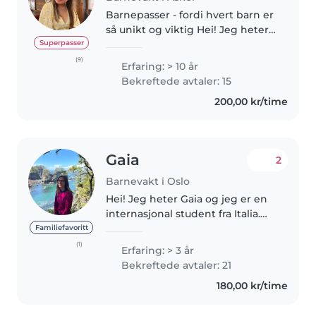
Barnepasser - fordi hvert barn er
så unikt og viktig Hei! Jeg heter
Katrine Ø. Herheim og går på
Superpasser
NSKI Musikkteater Bachelor i
(9)
Erfaring: > 10 år
Oslo. Jeg synger, spiller piano,
Bekreftede avtaler: 15
lager egne sanger, driver..
200,00 kr/time
Gaia
2
Barnevakt i Oslo
Hei! Jeg heter Gaia og jeg er en
internasjonal student fra Italia.
Jeg jobbet som barnevakt i USA.
Familiefavoritt
Jeg var ansvarlig for å passe på
(1)
Erfaring: > 3 år
barna 4-13 år gammel. Jeg
Bekreftede avtaler: 21
snakker litt norsk, men..
180,00 kr/time