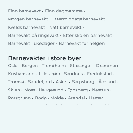
Finn barnevakt
Finn dagmamma
Morgen barnevakt
Ettermiddags barnevakt
Kvelds barnevakt
Natt barnevakt
Barnevakt på ringevakt
Etter skolen barnevakt
Barnevakt i ukedager
Barnevakt for helgen
Barnevakter i store byer
Oslo
Bergen
Trondheim
Stavanger
Drammen
Kristiansand
Lillestrøm
Sandnes
Fredrikstad
Tromsø
Sandefjord
Asker
Sarpsborg
Ålesund
Skien
Moss
Haugesund
Tønsberg
Nesttun
Porsgrunn
Bodø
Molde
Arendal
Hamar
Horten
Grimstad
Kristiansund
Larvik
Halden
Harstad
Levanger
Kongsberg
Gjøvik
Narvik
Hønefoss
Steinkjer