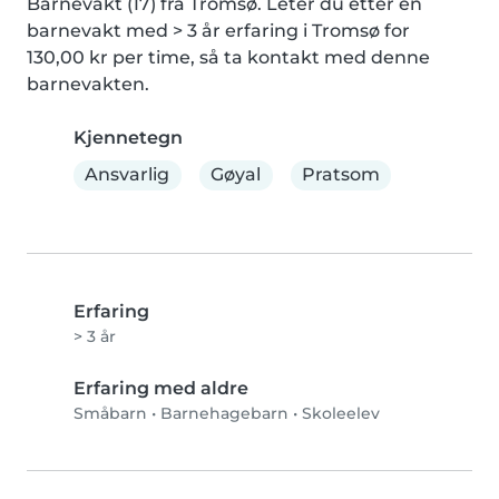
Barnevakt (17) fra Tromsø. Leter du etter en 
barnevakt med > 3 år erfaring i Tromsø for 
130,00 kr per time, så ta kontakt med denne 
barnevakten.
Kjennetegn
Ansvarlig
Gøyal
Pratsom
Erfaring
> 3 år
Erfaring med aldre
Småbarn
•
Barnehagebarn
•
Skoleelev