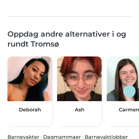
Oppdag andre alternativer i og
rundt Tromsø
Deborah
Ash
Carme
Barnevakter
·
Dagmammaer
·
Barnevaktjobber