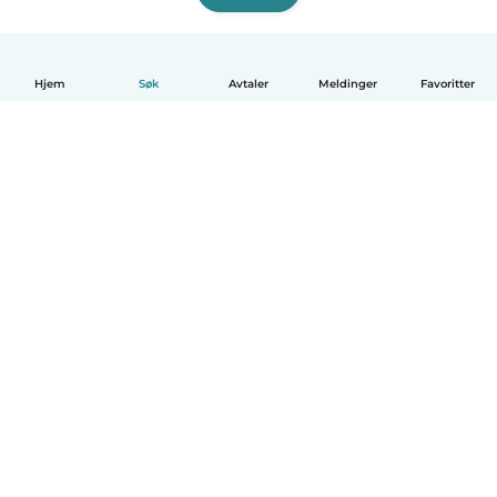
Hjem
Søk
Avtaler
Meldinger
Favoritter
Norsk bokmål
Hvordan funker det
Hjelp
Vilkår og personvern
Priser
Bedriftsopplysninger
Babysits for Bedrift
Felles retningslinjer
© Babysits B.V.